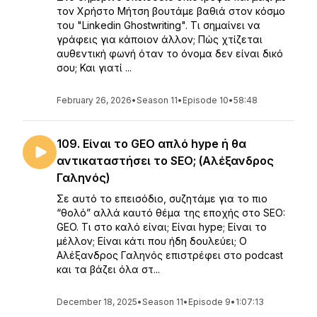
τον Χρήστο Μήτση βουτάμε βαθιά στον κόσμο
του "Linkedin Ghostwriting". Τι σημαίνει να
γράφεις για κάποιον άλλον; Πώς χτίζεται
αυθεντική φωνή όταν το όνομα δεν είναι δικό
σου; Και γιατί ...
February 26, 2026
•
Season 11
•
Episode 10
•
58:48
109. Είναι το GEO απλό hype ή θα
αντικαταστήσει το SEO; (Αλέξανδρος
Γαληνός)
Σε αυτό το επεισόδιο, συζητάμε για το πιο
“θολό” αλλά καυτό θέμα της εποχής στο SEO:
GEO. Τι στο καλό είναι; Είναι hype; Είναι το
μέλλον; Είναι κάτι που ήδη δουλεύει; Ο
Αλέξανδρος Γαληνός επιστρέφει στο podcast
και τα βάζει όλα στ...
December 18, 2025
•
Season 11
•
Episode 9
•
1:07:13