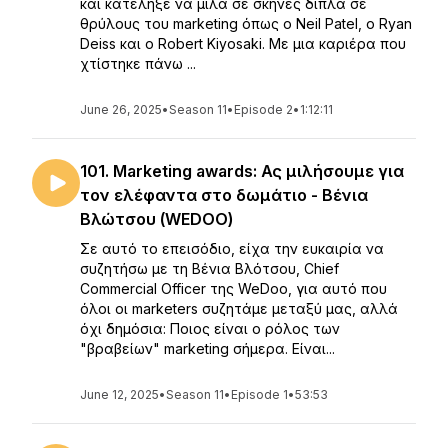
και κατέληξε να μιλά σε σκηνές δίπλα σε
θρύλους του marketing όπως ο Neil Patel, o Ryan
Deiss και ο Robert Kiyosaki. Με μια καριέρα που
χτίστηκε πάνω ...
June 26, 2025
•
Season 11
•
Episode 2
•
1:12:11
101. Marketing awards: Ας μιλήσουμε για
τον ελέφαντα στο δωμάτιο - Βένια
Βλώτσου (WEDOO)
Σε αυτό το επεισόδιο, είχα την ευκαιρία να
συζητήσω με τη Βένια Βλότσου, Chief
Commercial Officer της WeDοo, για αυτό που
όλοι οι marketers συζητάμε μεταξύ μας, αλλά
όχι δημόσια: Ποιος είναι ο ρόλος των
"βραβείων" marketing σήμερα. Είναι...
June 12, 2025
•
Season 11
•
Episode 1
•
53:53