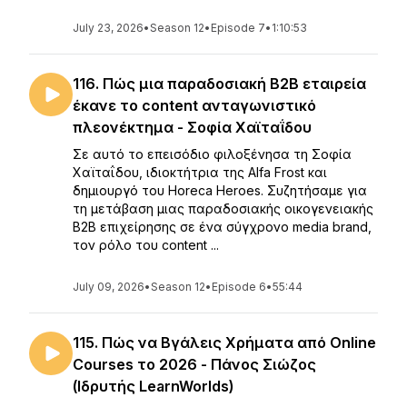
July 23, 2026
•
Season 12
•
Episode 7
•
1:10:53
116. Πώς μια παραδοσιακή Β2Β εταιρεία
έκανε το content ανταγωνιστικό
πλεονέκτημα - Σοφία Χαϊταΐδου
Σε αυτό το επεισόδιο φιλοξένησα τη Σοφία
Χαϊταΐδου, ιδιοκτήτρια της Alfa Frost και
δημιουργό του Ηοreca Heroes. Συζητήσαμε για
τη μετάβαση μιας παραδοσιακής οικογενειακής
B2B επιχείρησης σε ένα σύγχρονο media brand,
τον ρόλο του content ...
July 09, 2026
•
Season 12
•
Episode 6
•
55:44
115. Πώς να Βγάλεις Χρήματα από Online
Courses το 2026 - Πάνος Σιώζος
(Ιδρυτής LearnWorlds)