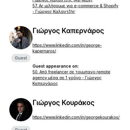
57. Ας μιλήσουμε για e-commerce & Shopify
- Γιώργος Καλαντζής
Γιώργος Καπερνάρος
https://www.linkedin.com/in/george-
kapernaros/
Guest
Guest appearance on:
50. Από freelancer σε τουμπανο remote
agency μέσα σε 1 χρόνο - Γιώργος
Καπερνάρος
Γιώργος Κουράκος
https://www.linkedin.com/in/georgekourakos/
Guest