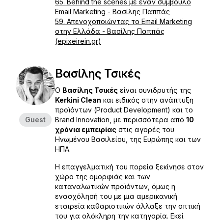
65. Behind the scenes με έναν σύμβουλο
Email Marketing - Βασίλης Παππάς
59. Απενοχοποιώντας το Email Marketing
στην Ελλάδα - Βασίλης Παππάς
(epixeirein.gr)
Βασίλης Τσικές
Ο
Βασίλης Τσικές
είναι συνιδρυτής της
Kerkini Clean
και ειδικός στην ανάπτυξη
προϊόντων (Product Development) και το
Guest
Brand Innovation, με περισσότερα από
10
χρόνια εμπειρίας
στις αγορές του
Ηνωμένου Βασιλείου, της Ευρώπης και των
ΗΠΑ.
Η επαγγελματική του πορεία ξεκίνησε στον
χώρο της ομορφιάς και των
καταναλωτικών προϊόντων, όμως η
ενασχόλησή του με μια αμερικανική
εταιρεία καθαριστικών άλλαξε την οπτική
του για ολόκληρη την κατηγορία. Εκεί