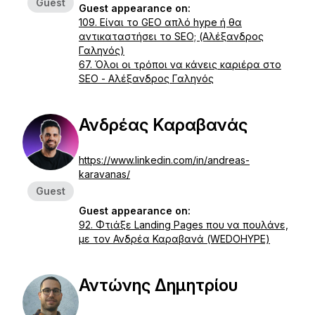
Guest
Guest appearance on:
109. Είναι το GEO απλό hype ή θα
αντικαταστήσει το SEO; (Αλέξανδρος
Γαληνός)
67. Όλοι οι τρόποι να κάνεις καριέρα στο
SEO - Αλέξανδρος Γαληνός
Ανδρέας Καραβανάς
https://www.linkedin.com/in/andreas-
karavanas/
Guest
Guest appearance on:
92. Φτιάξε Landing Pages που να πουλάνε,
με τον Ανδρέα Καραβανά (WEDOHYPE)
Αντώνης Δημητρίου