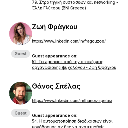
79. Στρατηγική συστάσεων και networking -
Έλλη Γλύτσου (BNI Greece)
Ζωή Φράγκου
https://www.linkedin.com/in/fragouzoe/
Guest
Guest appearance on:
52. Τα agencies από την οπτική μιας
οργανωσιακής ψυχολόγου - Ζωή Φράγκου
Θάνος Σπέλας
https://www.linkedin.com/in/thanos-spelas/
Guest
Guest appearance on:
54. Η αυτοματοποίηση διαδικασιών είναι
μονόδρομος αν θες να αναπτυχθείς