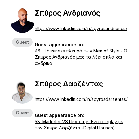
Σπύρος Ανδριανός
https://www.linkedin.com/in/spyrosandrianos/
Guest
Guest appearance on:
46. Η business πλευρά των Men of Style - Ο
Σπύρος Ανδριανός μας τα λέει απλά και
ανδρικά
Σπύρος Δαρζέντας
https://www.linkedin.com/in/spyrosdarzentas/
Guest
Guest appearance on:
58. Marketer VS Πελάτης: Ένα roleplay με
τον Σπύρο Δαρζέντα (Digital Hounds)