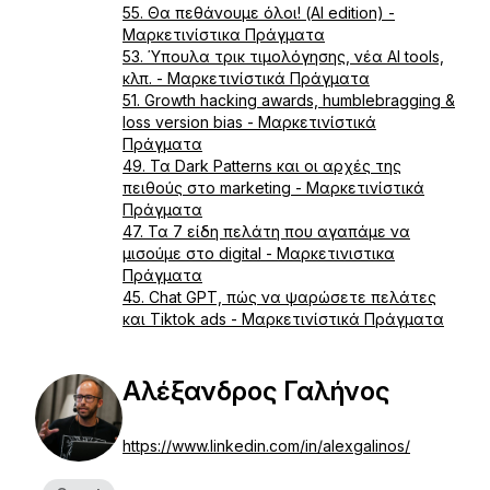
55. Θα πεθάνουμε όλοι! (AI edition) -
Μαρκετινίστικα Πράγματα
53. Ύπουλα τρικ τιμολόγησης, νέα AI tools,
κλπ. - Μαρκετινίστικά Πράγματα
51. Growth hacking awards, humblebragging &
loss version bias - Μαρκετινίστικά
Πράγματα
49. Τα Dark Patterns και οι αρχές της
πειθούς στο marketing - Μαρκετινίστικά
Πράγματα
47. Τα 7 είδη πελάτη που αγαπάμε να
μισούμε στο digital - Μαρκετινιστικα
Πράγματα
45. Chat GPT, πώς να ψαρώσετε πελάτες
και Tiktok ads - Μαρκετινίστικά Πράγματα
Αλέξανδρος Γαλήνος
https://www.linkedin.com/in/alexgalinos/