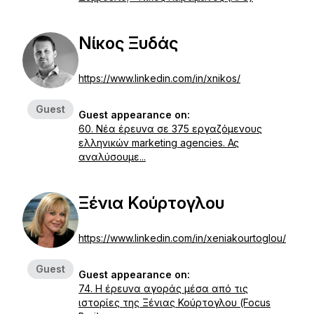
Νίκος Ξυδάς
https://www.linkedin.com/in/xnikos/
Guest
Guest appearance on:
60. Νέα έρευνα σε 375 εργαζόμενους
ελληνικών marketing agencies. Ας
αναλύσουμε...
Ξένια Κούρτογλου
https://www.linkedin.com/in/xeniakourtoglou/
Guest
Guest appearance on:
74. Η έρευνα αγοράς μέσα από τις
ιστορίες της Ξένιας Κούρτογλου (Focus