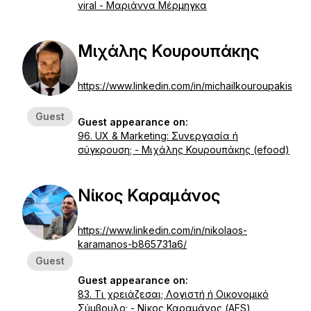
viral - Μαριάννα Μέρμηγκα
Μιχάλης Κουρουπάκης
https://www.linkedin.com/in/michailkouroupakis
Guest
Guest appearance on:
96. UX & Marketing: Συνεργασία ή
σύγκρουση; - Μιχάλης Κουρουπάκης (efood)
Νίκος Καραμάνος
https://www.linkedin.com/in/nikolaos-
karamanos-b865731a6/
Guest
Guest appearance on:
83. Τι χρειάζεσαι; Λογιστή ή Οικονομικό
Σύμβουλο; - Νίκος Καραμάνος (AFS)