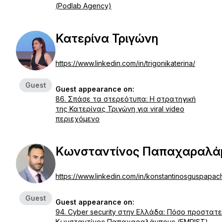
(Podlab Agency)
Κατερίνα Τριγώνη
https://www.linkedin.com/in/trigonikaterina/
Guest
Guest appearance on:
86. Σπάσε τα στερεότυπα: Η στρατηγική
της Κατερίνας Τριγώνη για viral video
περιεχόμενο
Κωνσταντίνος Παπαχαραλά
https://www.linkedin.com/in/konstantinosguspapa
Guest
Guest appearance on:
94. Cyber security στην Ελλάδα: Πόσο προστατε
Κωνσταντίνος Παπαχαραλάμπους (EMPIST)