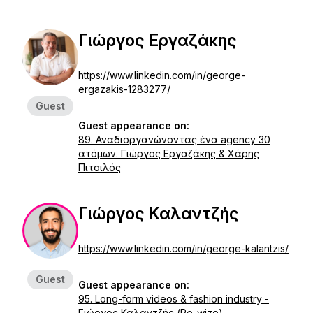
Γιώργος Εργαζάκης
https://www.linkedin.com/in/george-
ergazakis-1283277/
Guest
Guest appearance on:
89. Αναδιοργανώνοντας ένα agency 30
ατόμων. Γιώργος Εργαζάκης & Χάρης
Πιτσιλός
Γιώργος Καλαντζής
https://www.linkedin.com/in/george-kalantzis/
Guest
Guest appearance on:
95. Long-form videos & fashion industry -
Γιώργος Καλαντζής (Re-wize)