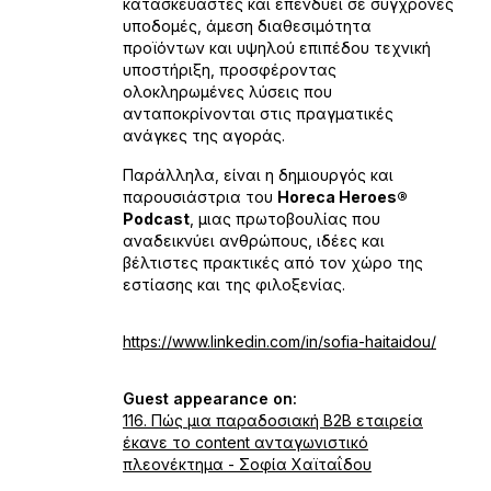
κατασκευαστές και επενδύει σε σύγχρονες
υποδομές, άμεση διαθεσιμότητα
προϊόντων και υψηλού επιπέδου τεχνική
υποστήριξη, προσφέροντας
ολοκληρωμένες λύσεις που
ανταποκρίνονται στις πραγματικές
ανάγκες της αγοράς.
Παράλληλα, είναι η δημιουργός και
παρουσιάστρια του
Horeca Heroes®
Podcast
, μιας πρωτοβουλίας που
αναδεικνύει ανθρώπους, ιδέες και
βέλτιστες πρακτικές από τον χώρο της
εστίασης και της φιλοξενίας.
https://www.linkedin.com/in/sofia-haitaidou/
Guest appearance on:
116. Πώς μια παραδοσιακή Β2Β εταιρεία
έκανε το content ανταγωνιστικό
πλεονέκτημα - Σοφία Χαϊταΐδου