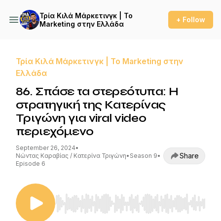
Τρία Κιλά Μάρκετινγκ | Το
+ Follow
Marketing στην Ελλάδα
Τρία Κιλά Μάρκετινγκ | Το Marketing στην
Ελλάδα
86. Σπάσε τα στερεότυπα: Η
στρατηγική της Κατερίνας
Τριγώνη για viral video
περιεχόμενο
September 26, 2024
•
Share
Νώντας Καραβίας / Κατερίνα Τριγώνη
•
Season 9
•
Episode 6
Use Left/Right to seek, Home/End to jump to st